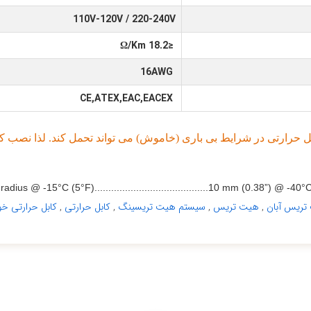
110V-120V / 220-240V
≤18.2 Ω/Km
16AWG
CE,ATEX,EAC,EACEX
 حرارتی در شرایط بی باری (خاموش) می تواند تحمل کند. لذا نصب ک
us @ -15°C (5°F).........................................10 mm (0.38”) @ -40°C (-76°
تریس آبان
,
هیت تریس
,
سیستم هیت تریسینگ
,
کابل حرارتی
,
کابل حرارتی خو