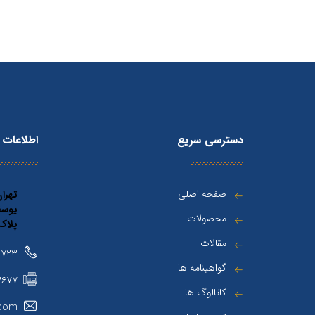
دسترسی سریع
اطلاعات
صفحه اصلی
تهرا
یوسف
محصولات
پلاک 63 واح
مقالات
۸۸۸۴۴۶۷۱
گواهینامه ها
۳۶۷۷
کاتالوگ ها
.com