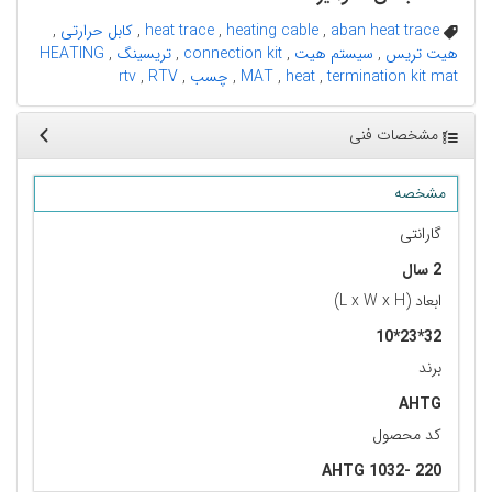
aban heat trace
,
heating cable
,
heat trace
,
کابل حرارتی
,
هیت تریس
,
سیستم هیت
,
connection kit
,
تریسینگ
,
HEATING
termination kit mat
,
heat
,
MAT
,
چسب
,
RTV
,
rtv
مشخصات فنی
مشخصه
گارانتی
2 سال
ابعاد (L x W x H)
32*23*10
برند
AHTG
کد محصول
AHTG 1032- 220